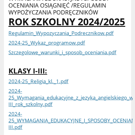
Wymagania
OCENIANIA OSIĄGNIĘĆ /REGULAMIN
edukacyjne
WYPOŻYCZANIA PODRĘCZNIKÓW
i
ROK SZKOLNY 2024/2025
sposoby
oceniania
Regulamin_Wypozyczania_Podrecznikow.pdf
osiągnięć
2024-25_Wykaz_programow.pdf
Szczegolowe_warunki_i_sposob_oceniania.pdf
KLASY I-III:
2024-25_Religia_kl._1.pdf
2024-
25_Wymagania_edukacyjne_z_jezyka_angielskiego_w_
III_rok_szkolny.pdf
2024-
25_WYMAGANIA_EDUKACYJNE_I_SPOSOBY_OCENIANI
III.pdf