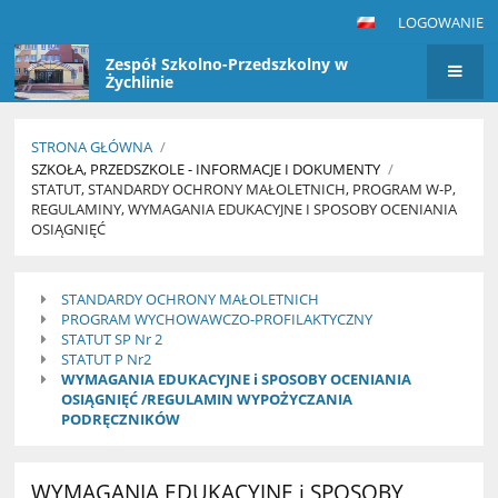
LOGOWANIE
Zespół Szkolno-Przedszkolny w
Żychlinie
STRONA GŁÓWNA
/
SZKOŁA, PRZEDSZKOLE - INFORMACJE I DOKUMENTY
/
STATUT, STANDARDY OCHRONY MAŁOLETNICH, PROGRAM W-P,
REGULAMINY, WYMAGANIA EDUKACYJNE I SPOSOBY OCENIANIA
OSIĄGNIĘĆ
Statut,
STANDARDY OCHRONY MAŁOLETNICH
Standardy
PROGRAM WYCHOWAWCZO-PROFILAKTYCZNY
ochrony
STATUT SP Nr 2
STATUT P Nr2
małoletnich,
WYMAGANIA EDUKACYJNE i SPOSOBY OCENIANIA
Program
OSIĄGNIĘĆ /REGULAMIN WYPOŻYCZANIA
PODRĘCZNIKÓW
W-
P,
Regulaminy,
WYMAGANIA EDUKACYJNE i SPOSOBY