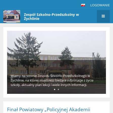
LOGOWANIE
Zespół Szkolno-Przedszkolny w
Żychlinie
Strona
główna
Wiamy na stronie Zespołu Szkolno-Przedszkolnego w
Żychlinie, na której znajdziesz bieżące informacje z życia
szkoły, aktualny plan lekcji i wiele innych informacji.
Finał Powiatowy „Policyjnej Akademii