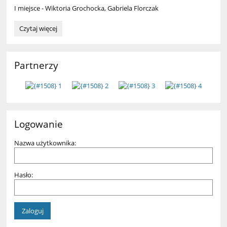
I miejsce - Wiktoria Grochocka, Gabriela Florczak
Szkolny
Czytaj więcej
Turniej
Siatkówki
Plażowej
Partnerzy
dziewcząt:
Logowanie
Nazwa użytkownika:
Hasło: