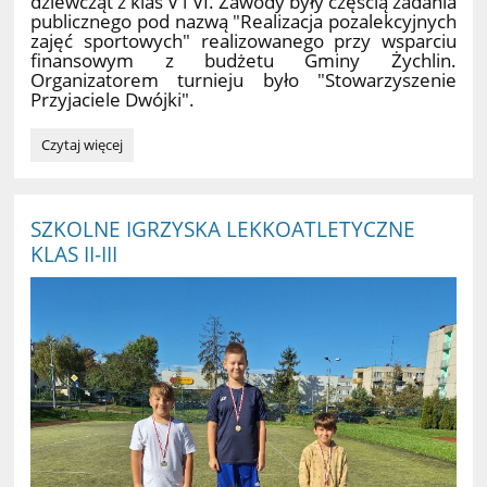
dziewcząt z klas V i VI. Zawody były częścią zadania
publicznego pod nazwą "Realizacja pozalekcyjnych
zajęć sportowych" realizowanego przy wsparciu
finansowym z budżetu Gminy Żychlin.
Organizatorem turnieju było "Stowarzyszenie
Przyjaciele Dwójki".
SZKOLNY
Czytaj więcej
TURNIEJ
PIŁKI
NOŻNEJ
DZIEWCZĄT
SZKOLNE IGRZYSKA LEKKOATLETYCZNE
:
KLAS II-III