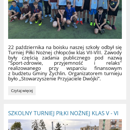
22 października na boisku naszej szkoły odbył się
Turniej Piłki Nożnej chłopców klas VII-VIII. Zawody
były częścią zadania publicznego pod nazwą
"Sport-zdrowie, przyjemność i relaks"
realizowanego przy wsparciu finansowym
z budżetu Gminy Żychlin. Organizatorem turnieju
było ,,Stowarzyszenie Przyjaciele Dwójki”.
SZKOLNY
Czytaj więcej
TURNIEJ
PIŁKI
NOŻNEJ
CHŁOPCÓW
SZKOLNY TURNIEJ PIŁKI NOŻNEJ KLAS V - VI
KLAS
VII
-