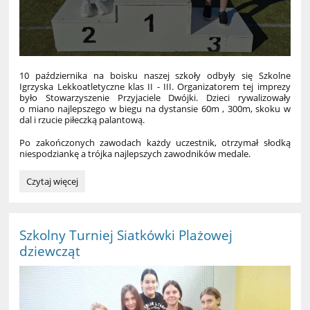
10 października na boisku naszej szkoły odbyły się Szkolne
Igrzyska Lekkoatletyczne klas II - III. Organizatorem tej imprezy
było Stowarzyszenie Przyjaciele Dwójki. Dzieci rywalizowały
o miano najlepszego w biegu na dystansie 60m , 300m, skoku w
dal i rzucie piłeczką palantową.
Po zakończonych zawodach każdy uczestnik, otrzymał słodką
niespodziankę a trójka najlepszych zawodników medale.
SZKOLNE
Czytaj więcej
IGRZYSKA
LEKKOATLETYCZNE
KLAS
II-
Szkolny Turniej Siatkówki Plażowej
III
dziewcząt
: