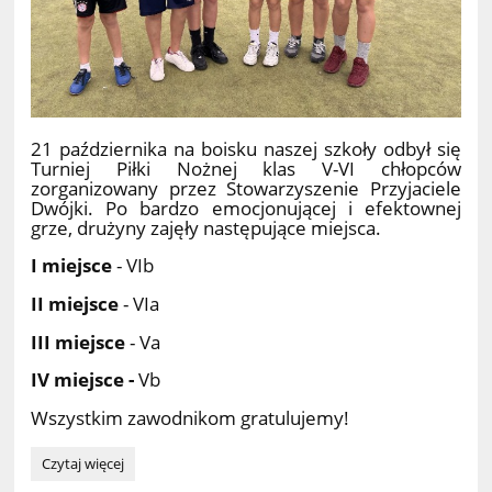
21 października na boisku naszej szkoły odbył się
Turniej Piłki Nożnej klas V-VI chłopców
zorganizowany przez Stowarzyszenie Przyjaciele
Dwójki. Po bardzo emocjonującej i efektownej
grze, drużyny zajęły następujące miejsca.
I miejsce
- VIb
II miejsce
- VIa
III miejsce
- Va
IV miejsce -
Vb
Wszystkim zawodnikom gratulujemy!
SZKOLNY
Czytaj więcej
TURNIEJ