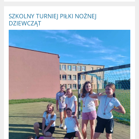
PIŁKI
NOŻNEJ
KLAS
SZKOLNY TURNIEJ PIŁKI NOŻNEJ
V
DZIEWCZĄT
-
VI
: