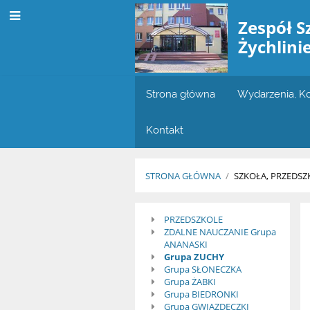
Zespół S
Żychlini
Strona główna
Wydarzenia, K
Kontakt
STRONA GŁÓWNA
/
SZKOŁA, PRZEDSZ
Wiadomości
PRZEDSZKOLE
ZDALNE NAUCZANIE Grupa
-
ANANASKI
Grupa ZUCHY
PRZEDSZKOLE
Grupa SŁONECZKA
Grupa ŻABKI
Grupa BIEDRONKI
Grupa GWIAZDECZKI