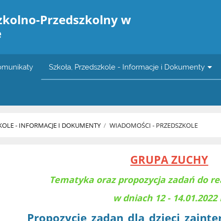
zkolno-Przedszkolny w
e
omunikaty
Szkoła, Przedszkole - Informacje i Dokumenty
KOLE - INFORMACJE I DOKUMENTY
/
WIADOMOŚCI - PRZEDSZKOLE
GRUPA ZUCHY
Tematyka oraz propozycja zadań do re
w dniach 12 - 14.01.2022 
Propozycje_zadan_dla_dzieci_zaint