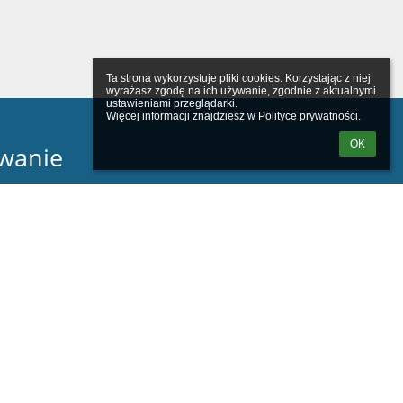
Ta strona wykorzystuje pliki cookies. Korzystając z niej 
wyrażasz zgodę na ich używanie, zgodnie z aktualnymi 
ustawieniami przeglądarki.

Więcej informacji znajdziesz w 
Polityce prywatności
.
OK
wanie
tkownika:
m loginu lub hasła