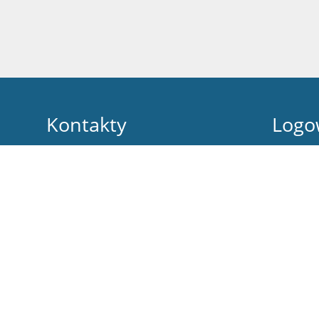
Kontakty
Logo
Zespół Szkolno-Przedszkolny w Żychlinie, ul.
Nazwa uży
Żeromskiego 8
zszp@zspzychlin.pl
Hasło:
24 351-20-47
99-320 Żychlin, ul. Żeromskiego 8
Poland
Zapomniałe