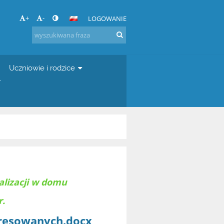
+
-
LOGOWANIE
Uczniowie i rodzice
alizacji w domu
r.
eresowanych.docx